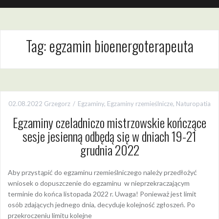
Tag:
egzamin bioenergoterapeuta
02.08.2022
Grzegorz
Egzaminy
,
Egzaminy rzemieślnicze
,
Naturopatia
Egzaminy czeladniczo mistrzowskie kończące
sesje jesienną odbędą się w dniach 19-21
grudnia 2022
Aby przystąpić do egzaminu rzemieślniczego należy przedłożyć
wniosek o dopuszczenie do egzaminu w nieprzekraczającym
terminie do końca listopada 2022 r. Uwaga! Ponieważ jest limit
osób zdających jednego dnia, decyduje kolejność zgłoszeń. Po
przekroczeniu limitu kolejne