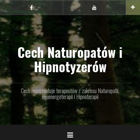
Przejdź
do
Facebook
youtube
treści
Cech Naturopatów i
Hipnotyzerów
Cech reprezentuje terapeutów z zakresu Naturopatii,
Bioenergoterapii i Hipnoterapii