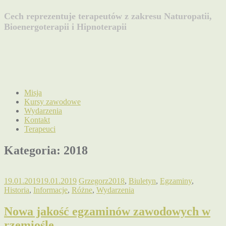
Cech reprezentuje terapeutów z zakresu Naturopatii,
Bioenergoterapii i Hipnoterapii
Misja
Kursy zawodowe
Wydarzenia
Kontakt
Terapeuci
Kategoria:
2018
19.01.2019
19.01.2019
Grzegorz
2018
,
Biuletyn
,
Egzaminy
,
Historia
,
Informacje
,
Różne
,
Wydarzenia
Nowa jakość egzaminów zawodowych w
rzemiośle