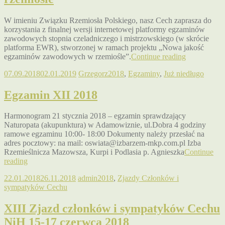
W imieniu Związku Rzemiosła Polskiego, nasz Cech zaprasza do
korzystania z finalnej wersji internetowej platformy egzaminów
zawodowych stopnia czeladniczego i mistrzowskiego (w skrócie
platforma EWR), stworzonej w ramach projektu „Nowa jakość
egzaminów zawodowych w rzemiośle”.
Continue reading
07.09.2018
02.01.2019
Grzegorz
2018
,
Egzaminy
,
Już niedługo
Egzamin XII 2018
Harmonogram 21 stycznia 2018 – egzamin sprawdzający
Naturopata (akupunktura) w Adamowiznie, ul.Dobra 4 godziny
ramowe egzaminu 10:00- 18:00 Dokumenty należy przesłać na
adres pocztowy: na mail: oswiata@izbarzem-mkp.com.pl Izba
Rzemieślnicza Mazowsza, Kurpi i Podlasia p. Agnieszka
Continue
reading
22.01.2018
26.11.2018
admin
2018
,
Zjazdy Członków i
sympatyków Cechu
XIII Zjazd członków i sympatyków Cechu
NiH 15-17 czerwca 2018