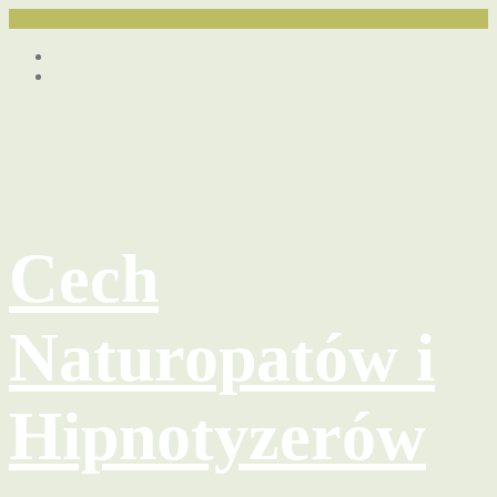
Przejdź
Facebook
do
youtube
treści
Cech
Naturopatów i
Hipnotyzerów