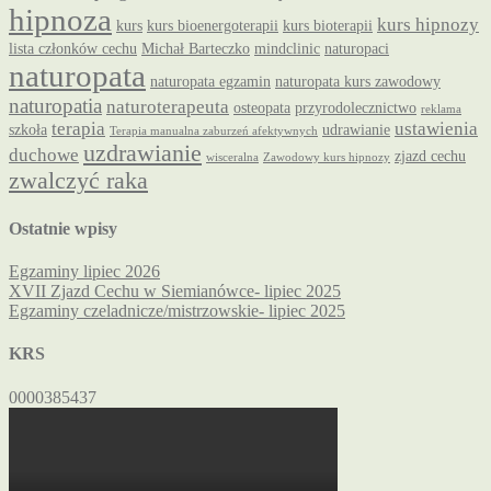
hipnoza
kurs hipnozy
kurs
kurs bioenergoterapii
kurs bioterapii
lista członków cechu
Michał Barteczko
mindclinic
naturopaci
naturopata
naturopata egzamin
naturopata kurs zawodowy
naturopatia
naturoterapeuta
osteopata
przyrodolecznictwo
reklama
terapia
ustawienia
szkoła
udrawianie
Terapia manualna zaburzeń afektywnych
uzdrawianie
duchowe
zjazd cechu
wisceralna
Zawodowy kurs hipnozy
zwalczyć raka
Ostatnie wpisy
Egzaminy lipiec 2026
XVII Zjazd Cechu w Siemianówce- lipiec 2025
Egzaminy czeladnicze/mistrzowskie- lipiec 2025
KRS
0000385437