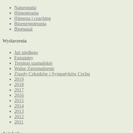
Naturopatia
Hipnoterapia
Hipnoza i coaching
Bioenergoterapia
Biomasaż
Wydarzenia
Już niedługo
Egzaminy
Treningi szamańskie
Walne Zgromadzenie
Zjazdy Członków i Sympatyków Cechu
2019
2018
2017
2016
2015
2014
2013
2012
2011