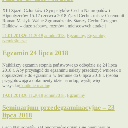
XIII Zjazd Członków i Sympatyków Cechu Naturopatów i
Hipnotyzerów 15-17 czerwca 2018 Zjazd Cechu- mistrz Ceremonii
Roman Masłyk. Walne Zgromadzenie- Starszy Cechu Grzegorz
Halkiew – dużo zabawy, rozmów i miejscowych atrakcji
21.01.2018
26.11.2018
admin
2018
,
Egzaminy
,
Egzaminy
rzemieślnicze
Egzamin 24 lipca 2018
Najbliższy egzamin stopnia państwowego odbędzie się 24 lipca
2018 r. Aby przystąpić do egzaminu należy przedłożyć wniosek o
dopuszczenie do egzaminu w terminie do 6 lipca 2018 r. (osoba
przygotowująca dokumenty idzie na urlop, wyślij więc
wszystko
Continue reading
19.01.2018
26.11.2018
admin
2018
,
Egzaminy
Seminarium przedegzaminacyjne – 23
lipca 2018
Cech Naturopatów i Hipnotyzerów organizuje Seminarium