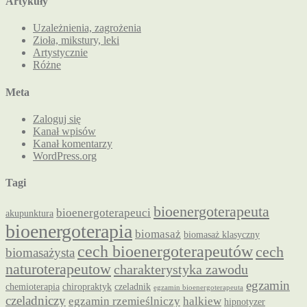
Artykuły
Uzależnienia, zagrożenia
Zioła, mikstury, leki
Artystycznie
Różne
Meta
Zaloguj się
Kanał wpisów
Kanał komentarzy
WordPress.org
Tagi
bioenergoterapeuta
bioenergoterapeuci
akupunktura
bioenergoterapia
biomasaż
biomasaż klasyczny
cech bioenergoterapeutów
cech
biomasażysta
naturoterapeutow
charakterystyka zawodu
egzamin
chemioterapia
chiropraktyk
czeladnik
egzamin bioenergoterapeuta
czeladniczy
egzamin rzemieślniczy
halkiew
hipnotyzer