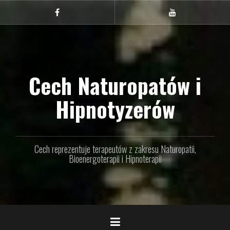
Przejdź
do
Facebook
youtube
treści
Cech Naturopatów i
Hipnotyzerów
Cech reprezentuje terapeutów z zakresu Naturopatii,
Bioenergoterapii i Hipnoterapii