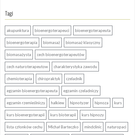
Tagi
akupunktura
bioenergoterapeuci
bioenergoterapeuta
bioenergoterapia
biomasaż
biomasaż klasyczny
biomasażysta
cech bioenergoterapeutów
cech naturoterapeutow
charakterystyka zawodu
chemioterapia
chiropraktyk
czeladnik
egzamin bioenergoterapeuta
egzamin czeladniczy
egzamin rzemieślniczy
halkiew
hipnotyzer
hipnoza
kurs
kurs bioenergoterapii
kurs bioterapii
kurs hipnozy
lista członków cechu
Michał Barteczko
mindclinic
naturopaci