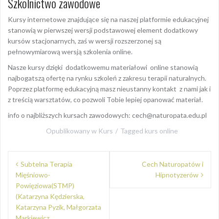
Szkolnictwo zawodowe
Kursy internetowe znajdujące się na naszej platformie edukacyjnej
stanowią w pierwszej wersji podstawowej element dodatkowy
kursów stacjonarnych, zaś w wersji rozszerzonej są
pełnowymiarową wersją szkolenia online.
Nasze kursy dzięki dodatkowemu materiałowi online stanowią
najbogatszą ofertę na rynku szkoleń z zakresu terapii naturalnych.
Poprzez platformę edukacyjną masz nieustanny kontakt z nami jak i
z treścią warsztatów, co pozwoli Tobie lepiej opanować materiał.
info o najbliższych kursach zawodowych: cech@naturopata.edu.pl
Opublikowany w
Kurs
Tagged
kurs online
Nawigacja
Subtelna Terapia
Cech Naturopatów i
wpisu
Mięśniowo-
Hipnotyzerów
Powięziowa(STMP)
(Katarzyna Kędzierska,
Katarzyna Pyzik, Małgorzata
Markiewicz