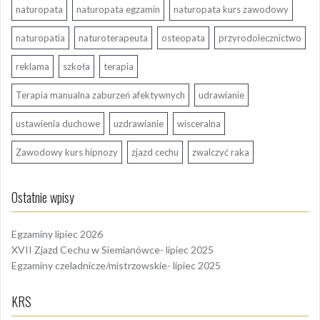
naturopata
naturopata egzamin
naturopata kurs zawodowy
naturopatia
naturoterapeuta
osteopata
przyrodolecznictwo
reklama
szkoła
terapia
Terapia manualna zaburzeń afektywnych
udrawianie
ustawienia duchowe
uzdrawianie
wisceralna
Zawodowy kurs hipnozy
zjazd cechu
zwalczyć raka
Ostatnie wpisy
Egzaminy lipiec 2026
XVII Zjazd Cechu w Siemianówce- lipiec 2025
Egzaminy czeladnicze/mistrzowskie- lipiec 2025
KRS