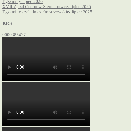
Egzaminy lipiec 2026
XVII Zjazd Cechu w Siemianówce- lipiec 2025
Egzaminy czeladnicze/mistrzowskie- lipiec 2025
KRS
0000385437