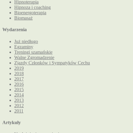
Hipnoterapia
Hipnoza i coaching
Bioenergoterapia
Biomasaż
Wydarzenia
Już niedługo
Egzaminy
Treningi szamańskie
Walne Zgromadzenie
Zjazdy Członków i Sympatyków Cechu
2019
2018
2017
2016
2015
2014
2013
2012
2011
Artykuły