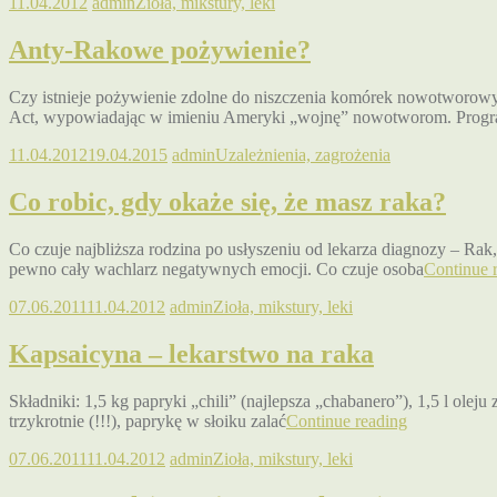
11.04.2012
admin
Zioła, mikstury, leki
Anty-Rakowe pożywienie?
Czy istnieje pożywienie zdolne do niszczenia komórek nowotworow
Act, wypowiadając w imieniu Ameryki „wojnę” nowotworom. Progr
11.04.2012
19.04.2015
admin
Uzależnienia, zagrożenia
Co robic, gdy okaże się, że masz raka?
Co czuje najbliższa rodzina po usłyszeniu od lekarza diagnozy – Rak,
pewno cały wachlarz negatywnych emocji. Co czuje osoba
Continue 
07.06.2011
11.04.2012
admin
Zioła, mikstury, leki
Kapsaicyna – lekarstwo na raka
Składniki: 1,5 kg papryki „chili” (najlepsza „chabanero”), 1,5 l ol
trzykrotnie (!!!), paprykę w słoiku zalać
Continue reading
07.06.2011
11.04.2012
admin
Zioła, mikstury, leki