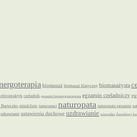
nergoterapia
c
biomasażysta
biomasaż
biomasaż klasyczny
egzamin czeladniczy
eg
chiropraktyk
czeladnik
egzamin bioenergoterapeuta
naturopata
 Barteczko
mindclinic
naturopaci
naturopata egzamin
na
uzdrawianie
ustawienia duchowe
udrawianie
wisceralna
Zawodowy kur