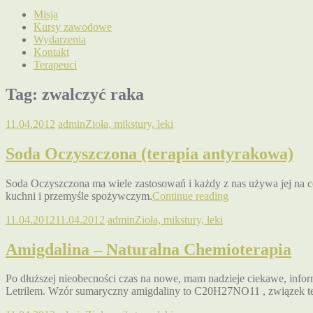
Misja
Kursy zawodowe
Wydarzenia
Kontakt
Terapeuci
Tag:
zwalczyć raka
11.04.2012
admin
Zioła, mikstury, leki
Soda Oczyszczona (terapia antyrakowa)
Soda Oczyszczona ma wiele zastosowań i każdy z nas używa jej na c
kuchni i przemyśle spożywczym.
Continue reading
11.04.2012
11.04.2012
admin
Zioła, mikstury, leki
Amigdalina – Naturalna Chemioterapia
Po dłuższej nieobecności czas na nowe, mam nadzieje ciekawe, infor
Letrilem. Wzór sumaryczny amigdaliny to C20H27NO11 , związek te