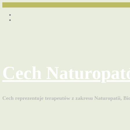
Przejdź
Facebook
do
youtube
treści
Cech Naturopat
Cech reprezentuje terapeutów z zakresu Naturopatii, Bio