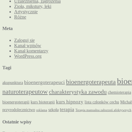
Uzależnienia, zagrożenia
Zioła, mikstury, leki
Artystycznie
Różne
Meta
Zaloguj się
Kanał wpisów
Kanał komentarzy
WordPress.org
Tagi
bioe
bioenergoterapeuta
bioenergoterapeuci
akupunktura
naturoterapeutow
charakterystyka zawodu
chemioterapia
kurs hipnozy
bioenergoterapii
kurs bioterapii
lista członków cechu
Michał
terapia
przyrodolecznictwo
szkoła
reklama
Terapia manualna zaburzeń afektywnych
Ostatnie wpisy