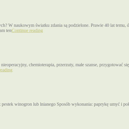
ych? W naukowym światku zdania są podzielone. Prawie 40 lat temu,
am ten
Continue reading
 nieoperacyjny, chemioterapia, przerzuty, małe szanse, przygotować si
reading
eju z pestek winogron lub lnianego Sposób wykonania: paprykę umyć i p