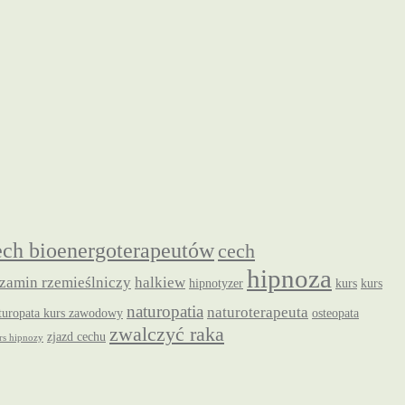
ech bioenergoterapeutów
cech
hipnoza
zamin rzemieślniczy
halkiew
hipnotyzer
kurs
kurs
naturopatia
naturoterapeuta
turopata kurs zawodowy
osteopata
zwalczyć raka
zjazd cechu
s hipnozy