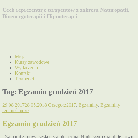
Cech reprezentuje terapeutów z zakresu Naturopatii,
Bioenergoterapii i Hipnoterapii
Misja
Kursy zawodowe
Wydarzenia
Kontakt
Terapeuci
Tag:
Egzamin grudzień 2017
29.08.2017
28.05.2018
Grzegorz
2017
,
Egzaminy
,
Egzaminy
rzemieślnicze
Egzamin grudzień 2017
Za nami zimowa sesja egzaminacyjna. Niniejszym gratuluję nowo