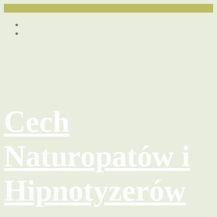
Przejdź
Facebook
do
youtube
treści
Cech
Naturopatów i
Hipnotyzerów