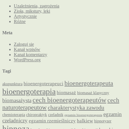
Uzależnienia, zagrożenia
Zioła, mikstury, leki
Artystycznie
Różne
Meta
Zaloguj się
Kanał wpisów
Kanał komentarzy
WordPress.org
Tagi
bioenergoterapeuta
bioenergoterapeuci
akupunktura
bioenergoterapia
biomasaż
biomasaż klasyczny
cech bioenergoterapeutów
cech
biomasażysta
naturoterapeutow
charakterystyka zawodu
egzamin
chemioterapia
chiropraktyk
czeladnik
egzamin bioenergoterapeuta
czeladniczy
egzamin rzemieślniczy
halkiew
hipnotyzer
hipnoza