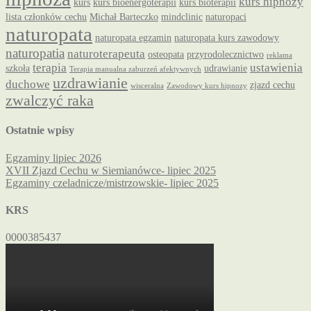
kurs hipnozy
kurs
kurs bioenergoterapii
kurs bioterapii
lista członków cechu
Michał Barteczko
mindclinic
naturopaci
naturopata
naturopata egzamin
naturopata kurs zawodowy
naturopatia
naturoterapeuta
osteopata
przyrodolecznictwo
reklama
terapia
ustawienia
szkoła
udrawianie
Terapia manualna zaburzeń afektywnych
uzdrawianie
duchowe
zjazd cechu
wisceralna
Zawodowy kurs hipnozy
zwalczyć raka
Ostatnie wpisy
Egzaminy lipiec 2026
XVII Zjazd Cechu w Siemianówce- lipiec 2025
Egzaminy czeladnicze/mistrzowskie- lipiec 2025
KRS
0000385437