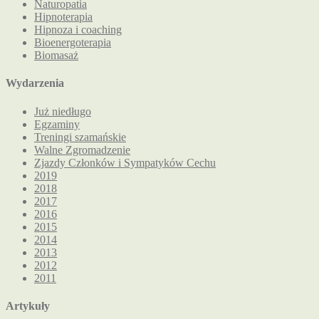
Naturopatia
Hipnoterapia
Hipnoza i coaching
Bioenergoterapia
Biomasaż
Wydarzenia
Już niedługo
Egzaminy
Treningi szamańskie
Walne Zgromadzenie
Zjazdy Członków i Sympatyków Cechu
2019
2018
2017
2016
2015
2014
2013
2012
2011
Artykuły