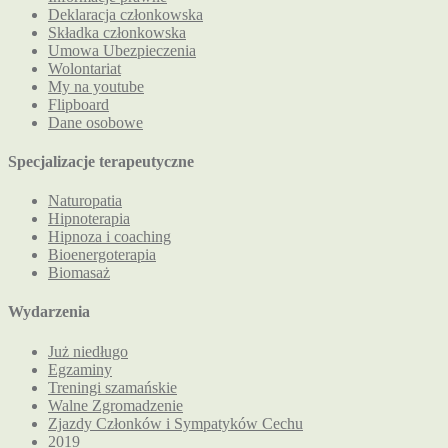
Deklaracja członkowska
Składka członkowska
Umowa Ubezpieczenia
Wolontariat
My na youtube
Flipboard
Dane osobowe
Specjalizacje terapeutyczne
Naturopatia
Hipnoterapia
Hipnoza i coaching
Bioenergoterapia
Biomasaż
Wydarzenia
Już niedługo
Egzaminy
Treningi szamańskie
Walne Zgromadzenie
Zjazdy Członków i Sympatyków Cechu
2019