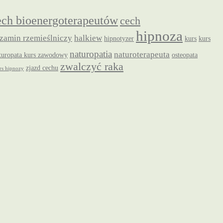
ech bioenergoterapeutów
cech
hipnoza
zamin rzemieślniczy
halkiew
hipnotyzer
kurs
kurs
naturopatia
naturoterapeuta
turopata kurs zawodowy
osteopata
zwalczyć raka
zjazd cechu
s hipnozy