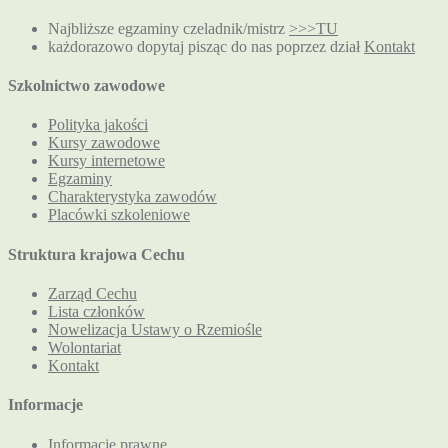
Najbliższe egzaminy czeladnik/mistrz
>>>TU
każdorazowo dopytaj pisząc do nas poprzez dział
Kontakt
Szkolnictwo zawodowe
Polityka jakości
Kursy zawodowe
Kursy internetowe
Egzaminy
Charakterystyka zawodów
Placówki szkoleniowe
Struktura krajowa Cechu
Zarząd Cechu
Lista członków
Nowelizacja Ustawy o Rzemiośle
Wolontariat
Kontakt
Informacje
Informacje prawne