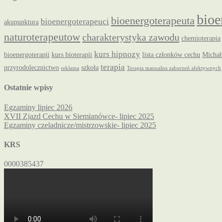
bioe
bioenergoterapeuta
bioenergoterapeuci
akupunktura
naturoterapeutow
charakterystyka zawodu
chemioterapia
kurs hipnozy
bioenergoterapii
kurs bioterapii
lista członków cechu
Michał
terapia
przyrodolecznictwo
szkoła
reklama
Terapia manualna zaburzeń afektywnych
Ostatnie wpisy
Egzaminy lipiec 2026
XVII Zjazd Cechu w Siemianówce- lipiec 2025
Egzaminy czeladnicze/mistrzowskie- lipiec 2025
KRS
0000385437