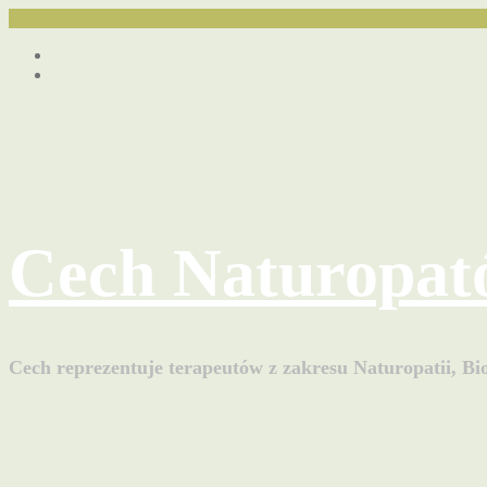
Przejdź
Facebook
do
youtube
treści
Cech Naturopat
Cech reprezentuje terapeutów z zakresu Naturopatii, Bio