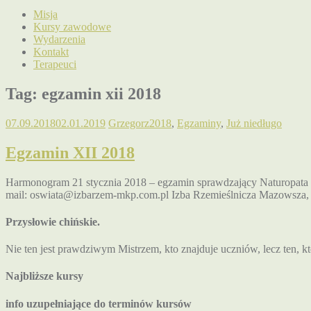
Misja
Kursy zawodowe
Wydarzenia
Kontakt
Terapeuci
Tag:
egzamin xii 2018
07.09.2018
02.01.2019
Grzegorz
2018
,
Egzaminy
,
Już niedługo
Egzamin XII 2018
Harmonogram 21 stycznia 2018 – egzamin sprawdzający Naturopata 
mail: oswiata@izbarzem-mkp.com.pl Izba Rzemieślnicza Mazowsza, K
Przysłowie chińskie.
Nie ten jest prawdziwym Mistrzem, kto znajduje uczniów, lecz ten, k
Najbliższe kursy
info uzupełniające do terminów kursów