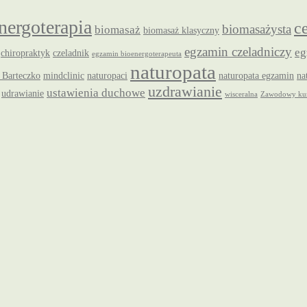
nergoterapia
c
biomasażysta
biomasaż
biomasaż klasyczny
egzamin czeladniczy
eg
chiropraktyk
czeladnik
egzamin bioenergoterapeuta
naturopata
 Barteczko
mindclinic
naturopaci
naturopata egzamin
na
uzdrawianie
ustawienia duchowe
udrawianie
wisceralna
Zawodowy kur