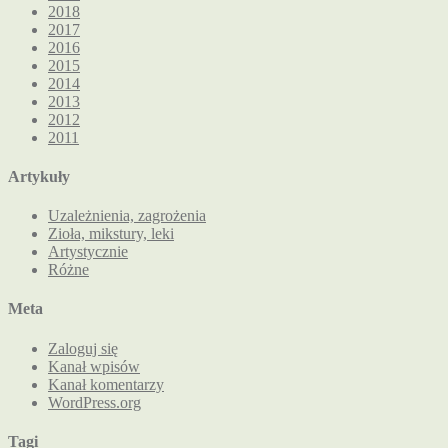
2018
2017
2016
2015
2014
2013
2012
2011
Artykuły
Uzależnienia, zagrożenia
Zioła, mikstury, leki
Artystycznie
Różne
Meta
Zaloguj się
Kanał wpisów
Kanał komentarzy
WordPress.org
Tagi