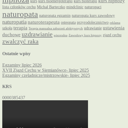
kurs hipnozy
kurs
kurs bioenergoterapii
kurs bioterapii
lista członków cechu
Michał Barteczko
mindclinic
naturopaci
naturopata
naturopata egzamin
naturopata kurs zawodowy
naturopatia
naturoterapeuta
osteopata
przyrodolecznictwo
reklama
terapia
ustawienia
szkoła
udrawianie
Terapia manualna zaburzeń afektywnych
uzdrawianie
duchowe
zjazd cechu
wisceralna
Zawodowy kurs hipnozy
zwalczyć raka
Ostatnie wpisy
Egzaminy lipiec 2026
XVII Zjazd Cechu w Siemianówce- lipiec 2025
Egzaminy czeladnicze/mistrzowskie- lipiec 2025
KRS
0000385437