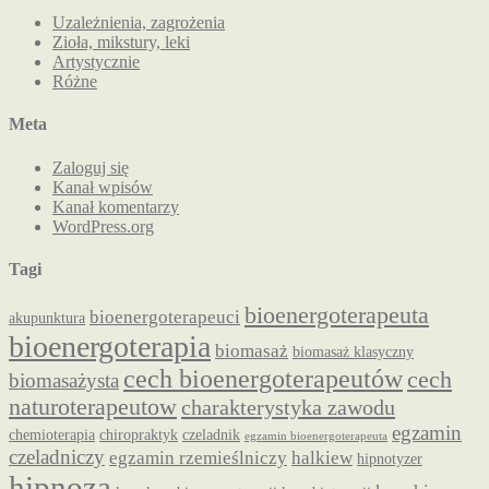
Uzależnienia, zagrożenia
Zioła, mikstury, leki
Artystycznie
Różne
Meta
Zaloguj się
Kanał wpisów
Kanał komentarzy
WordPress.org
Tagi
bioenergoterapeuta
bioenergoterapeuci
akupunktura
bioenergoterapia
biomasaż
biomasaż klasyczny
cech bioenergoterapeutów
cech
biomasażysta
naturoterapeutow
charakterystyka zawodu
egzamin
chemioterapia
chiropraktyk
czeladnik
egzamin bioenergoterapeuta
czeladniczy
egzamin rzemieślniczy
halkiew
hipnotyzer
hipnoza