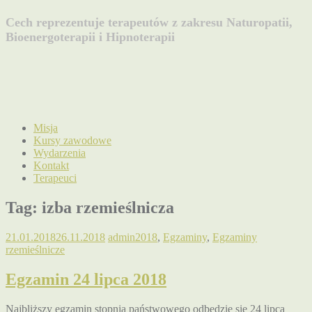
Cech reprezentuje terapeutów z zakresu Naturopatii,
Bioenergoterapii i Hipnoterapii
Misja
Kursy zawodowe
Wydarzenia
Kontakt
Terapeuci
Tag:
izba rzemieślnicza
21.01.2018
26.11.2018
admin
2018
,
Egzaminy
,
Egzaminy
rzemieślnicze
Egzamin 24 lipca 2018
Najbliższy egzamin stopnia państwowego odbędzie się 24 lipca