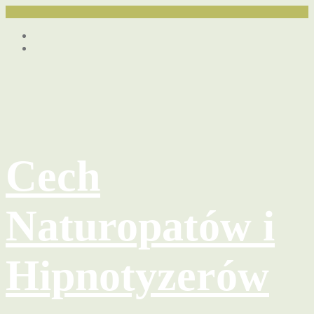
Przejdź
Facebook
do
youtube
treści
Cech
Naturopatów i
Hipnotyzerów