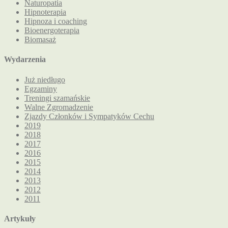
Naturopatia
Hipnoterapia
Hipnoza i coaching
Bioenergoterapia
Biomasaż
Wydarzenia
Już niedługo
Egzaminy
Treningi szamańskie
Walne Zgromadzenie
Zjazdy Członków i Sympatyków Cechu
2019
2018
2017
2016
2015
2014
2013
2012
2011
Artykuły