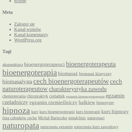
Różne
Meta
Zaloguj się
Kanał wpisów
Kanał komentarzy
WordPress.org
Tagi
bioenergoterapeuta
bioenergoterapeuci
akupunktura
bioenergoterapia
biomasaż
biomasaż klasyczny
cech bioenergoterapeutów
cech
biomasażysta
naturoterapeutow
charakterystyka zawodu
egzamin
chemioterapia
chiropraktyk
czeladnik
egzamin bioenergoterapeuta
czeladniczy
egzamin rzemieślniczy
halkiew
hipnotyzer
hipnoza
kurs hipnozy
kurs
kurs bioenergoterapii
kurs bioterapii
lista członków cechu
Michał Barteczko
mindclinic
naturopaci
naturopata
naturopata egzamin
naturopata kurs zawodowy