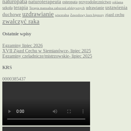
naturopatia
naturoterapeuta
osteopata
przyrodolecznictwo
reklama
terapia
ustawienia
szkoła
udrawianie
Terapia manualna zaburzeń afektywnych
uzdrawianie
duchowe
zjazd cechu
wisceralna
Zawodowy kurs hipnozy
zwalczyć raka
Ostatnie wpisy
Egzaminy lipiec 2026
XVII Zjazd Cechu w Siemianówce- lipiec 2025
Egzaminy czeladnicze/mistrzowskie- lipiec 2025
KRS
0000385437