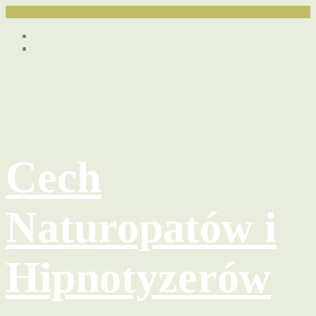
Przejdź
Facebook
do
youtube
treści
Cech
Naturopatów i
Hipnotyzerów