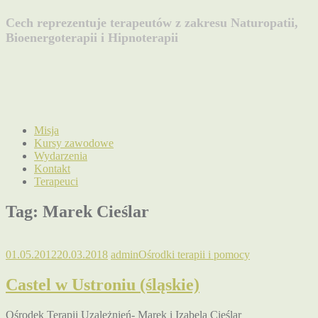
Cech reprezentuje terapeutów z zakresu Naturopatii,
Bioenergoterapii i Hipnoterapii
Misja
Kursy zawodowe
Wydarzenia
Kontakt
Terapeuci
Tag:
Marek Cieślar
01.05.2012
20.03.2018
admin
Ośrodki terapii i pomocy
Castel w Ustroniu (śląskie)
Ośrodek Terapii Uzależnień- Marek i Izabela Cieślar