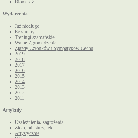
Biomasaż
Wydarzenia
Już niedługo
Egzaminy
Treningi szamańskie
Walne Zgromadzenie
Zjazdy Członków i Sympatyków Cechu
2019
2018
2017
2016
2015
2014
2013
2012
2011
Artykuły
Uzależnienia, zagrożenia
Zioła, mikstury, leki
Artystycznie