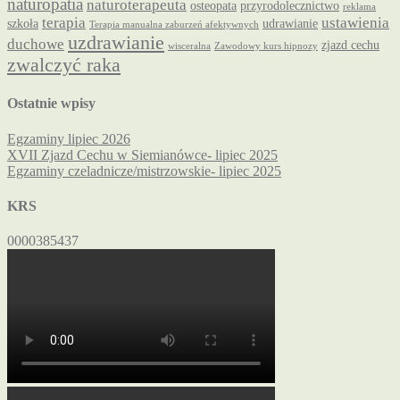
naturopatia
naturoterapeuta
osteopata
przyrodolecznictwo
reklama
terapia
ustawienia
szkoła
udrawianie
Terapia manualna zaburzeń afektywnych
uzdrawianie
duchowe
zjazd cechu
wisceralna
Zawodowy kurs hipnozy
zwalczyć raka
Ostatnie wpisy
Egzaminy lipiec 2026
XVII Zjazd Cechu w Siemianówce- lipiec 2025
Egzaminy czeladnicze/mistrzowskie- lipiec 2025
KRS
0000385437