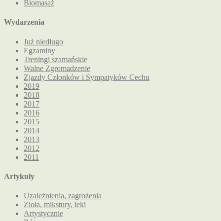
Biomasaż
Wydarzenia
Już niedługo
Egzaminy
Treningi szamańskie
Walne Zgromadzenie
Zjazdy Członków i Sympatyków Cechu
2019
2018
2017
2016
2015
2014
2013
2012
2011
Artykuły
Uzależnienia, zagrożenia
Zioła, mikstury, leki
Artystycznie