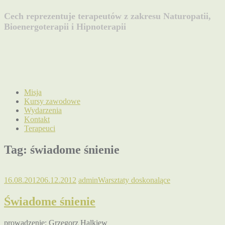
Cech reprezentuje terapeutów z zakresu Naturopatii,
Bioenergoterapii i Hipnoterapii
Misja
Kursy zawodowe
Wydarzenia
Kontakt
Terapeuci
Tag:
świadome śnienie
16.08.2012
06.12.2012
admin
Warsztaty doskonalące
Świadome śnienie
prowadzenie: Grzegorz Halkiew