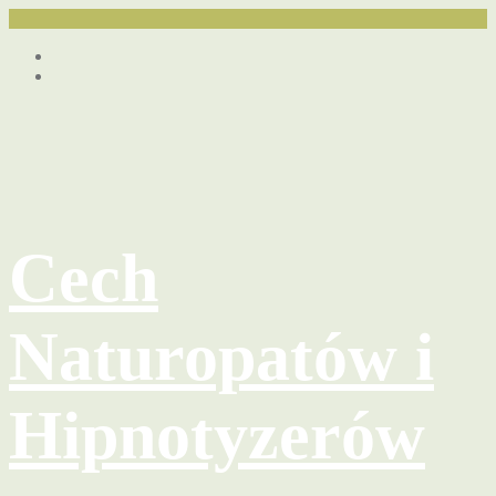
Przejdź
Facebook
do
youtube
treści
Cech
Naturopatów i
Hipnotyzerów