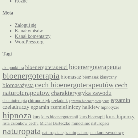
Różne
Meta
Zaloguj się
Kanał wpisów
Kanał komentarzy
WordPress.org
Tagi
bioenergoterapeuta
bioenergoterapeuci
akupunktura
bioenergoterapia
biomasaż
biomasaż klasyczny
cech bioenergoterapeutów
cech
biomasażysta
naturoterapeutow
charakterystyka zawodu
egzamin
chemioterapia
chiropraktyk
czeladnik
egzamin bioenergoterapeuta
czeladniczy
egzamin rzemieślniczy
halkiew
hipnotyzer
hipnoza
kurs hipnozy
kurs
kurs bioenergoterapii
kurs bioterapii
lista członków cechu
Michał Barteczko
mindclinic
naturopaci
naturopata
naturopata egzamin
naturopata kurs zawodowy