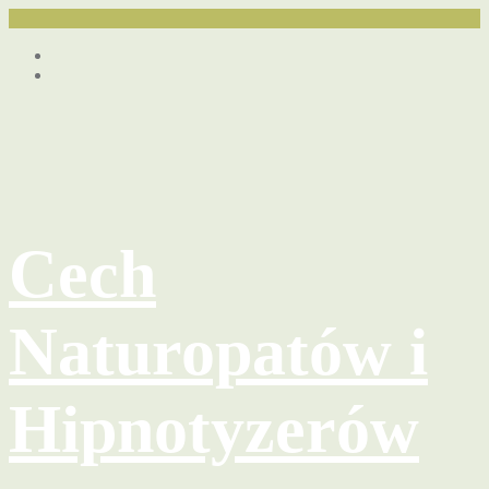
Przejdź
Facebook
do
youtube
treści
Cech
Naturopatów i
Hipnotyzerów