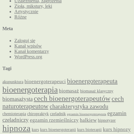
Uzależnienia, zagrożenia
Zioła, mikstury, leki
Artystycznie
Różne
Meta
Zaloguj się
Kanał wpisów
Kanał komentarzy
WordPress.org
Tagi
bioenergoterapeuta
bioenergoterapeuci
akupunktura
bioenergoterapia
biomasaż
biomasaż klasyczny
cech bioenergoterapeutów
cech
biomasażysta
naturoterapeutow
charakterystyka zawodu
egzamin
chemioterapia
chiropraktyk
czeladnik
egzamin bioenergoterapeuta
czeladniczy
egzamin rzemieślniczy
halkiew
hipnotyzer
hipnoza
kurs hipnozy
kurs
kurs bioenergoterapii
kurs bioterapii