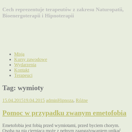
Cech reprezentuje terapeutów z zakresu Naturopatii,
Bioenergoterapii i Hipnoterapii
Misja
Kursy zawodowe
Wydarzenia
Kontakt
Terapeuci
Tag:
wymioty
15.04.2015
19.04.2015
admin
Hipnoza
,
Różne
Pomoc w przypadku zwanym emetofobia
Emetofobia jest fobią przed wymiotami, przed byciem chorym.
Osoba na nią cierpiąca może z pełnym zaangażowaniem unikać