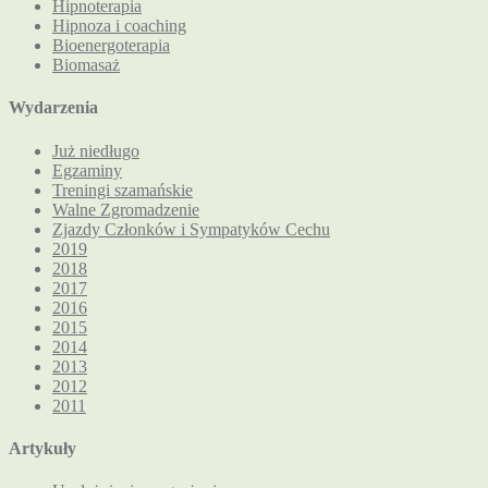
Hipnoterapia
Hipnoza i coaching
Bioenergoterapia
Biomasaż
Wydarzenia
Już niedługo
Egzaminy
Treningi szamańskie
Walne Zgromadzenie
Zjazdy Członków i Sympatyków Cechu
2019
2018
2017
2016
2015
2014
2013
2012
2011
Artykuły