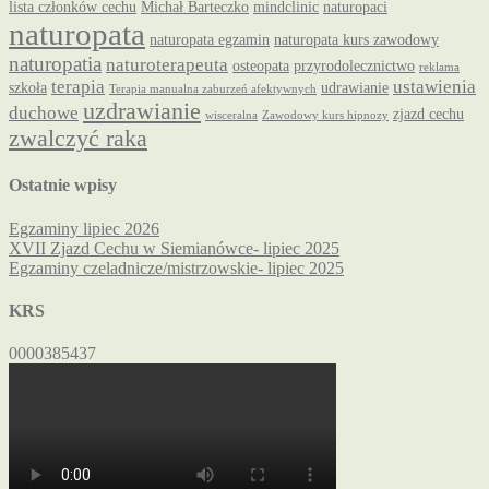
lista członków cechu
Michał Barteczko
mindclinic
naturopaci
naturopata
naturopata egzamin
naturopata kurs zawodowy
naturopatia
naturoterapeuta
osteopata
przyrodolecznictwo
reklama
terapia
ustawienia
szkoła
udrawianie
Terapia manualna zaburzeń afektywnych
uzdrawianie
duchowe
zjazd cechu
wisceralna
Zawodowy kurs hipnozy
zwalczyć raka
Ostatnie wpisy
Egzaminy lipiec 2026
XVII Zjazd Cechu w Siemianówce- lipiec 2025
Egzaminy czeladnicze/mistrzowskie- lipiec 2025
KRS
0000385437