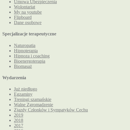
Umowa Ubezpieczenia
Wolontariat
My na youtube
Flipboard
Dane osobowe
Specjalizacje terapeutyczne
Naturopatia
Hipnoterapia
Hipnoza i coaching
Bioenergoterapia
Biomasaż
Wydarzenia
Już niedługo
Egzaminy
Treningi szamańskie
Walne Zgromadzenie
Zjazdy Członków i Sympatyków Cechu
2019
2018
2017