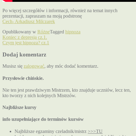
Po więcej szczegółów i informacji, również na temat innych
prezentacji, zapraszam na moją podstronę
Cech- Arkadiusz Milczarek
Opublikowany w
Różne
Tagged
hipnoza
Nawigacja
Koniec z depresją cz.1.
Czym jest hipnoza? cz.1
wpisu
Dodaj komentarz
Musisz się
zalogować
, aby móc dodać komentarz.
Przysłowie chińskie.
Nie ten jest prawdziwym Mistrzem, kto znajduje uczniów, lecz ten,
kto tworzy z nich kolejnych Mistrzów.
Najbliższe kursy
info uzupełniające do terminów kursów
Najbliższe egzaminy czeladnik/mistrz
>>>TU