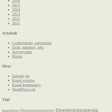
2016
2015
2014
2013
2012
2011
Artykuły
Uzależnienia, zagrożenia
Zioła, mikstury, leki
Artystycznie
Różne
Meta
Zaloguj się
Kanał wpisów
Kanał komentarzy
WordPress.org
Tagi
bioenergoterapeuta
bioenergoterapeuci
akupunktura