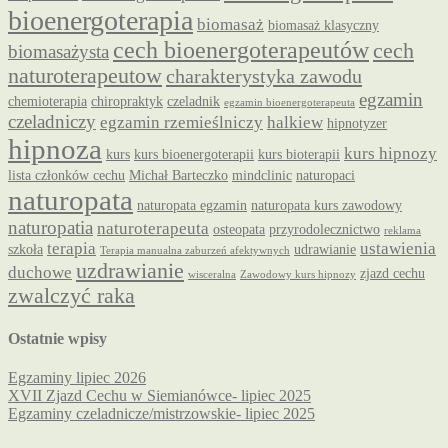
bioenergoterapia
biomasaż
biomasaż klasyczny
cech bioenergoterapeutów
cech
biomasażysta
naturoterapeutow
charakterystyka zawodu
egzamin
chemioterapia
chiropraktyk
czeladnik
egzamin bioenergoterapeuta
czeladniczy
egzamin rzemieślniczy
halkiew
hipnotyzer
hipnoza
kurs hipnozy
kurs
kurs bioenergoterapii
kurs bioterapii
lista członków cechu
Michał Barteczko
mindclinic
naturopaci
naturopata
naturopata egzamin
naturopata kurs zawodowy
naturopatia
naturoterapeuta
osteopata
przyrodolecznictwo
reklama
terapia
ustawienia
szkoła
udrawianie
Terapia manualna zaburzeń afektywnych
uzdrawianie
duchowe
zjazd cechu
wisceralna
Zawodowy kurs hipnozy
zwalczyć raka
Ostatnie wpisy
Egzaminy lipiec 2026
XVII Zjazd Cechu w Siemianówce- lipiec 2025
Egzaminy czeladnicze/mistrzowskie- lipiec 2025