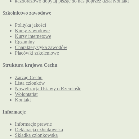
każdorazowo dopytaj pisząc do nas poprzez dział
Kontakt
Szkolnictwo zawodowe
Polityka jakości
Kursy zawodowe
Kursy internetowe
Egzaminy
Charakterystyka zawodów
Placówki szkoleniowe
Struktura krajowa Cechu
Zarząd Cechu
Lista członków
Nowelizacja Ustawy o Rzemiośle
Wolontariat
Kontakt
Informacje
Informacje prawne
Deklaracja członkowska
Składka członkowska