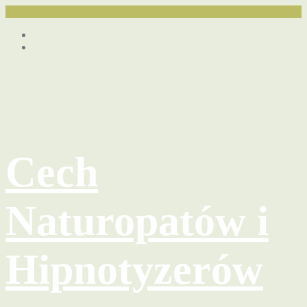
Przejdź
Facebook
do
youtube
treści
Cech
Naturopatów i
Hipnotyzerów