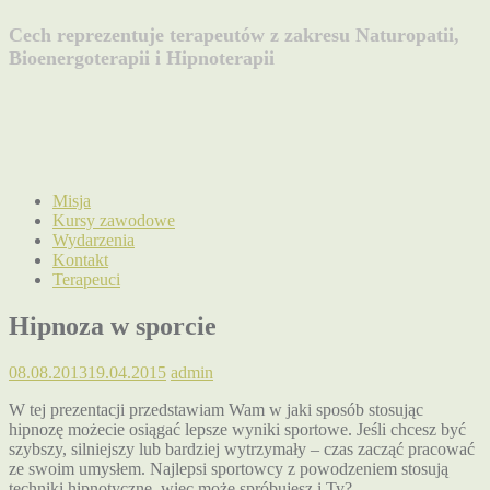
Cech reprezentuje terapeutów z zakresu Naturopatii,
Bioenergoterapii i Hipnoterapii
Misja
Kursy zawodowe
Wydarzenia
Kontakt
Terapeuci
Hipnoza w sporcie
08.08.2013
19.04.2015
admin
W tej prezentacji przedstawiam Wam w jaki sposób stosując
hipnozę możecie osiągać lepsze wyniki sportowe. Jeśli chcesz być
szybszy, silniejszy lub bardziej wytrzymały – czas zacząć pracować
ze swoim umysłem. Najlepsi sportowcy z powodzeniem stosują
techniki hipnotyczne, więc może spróbujesz i Ty? .